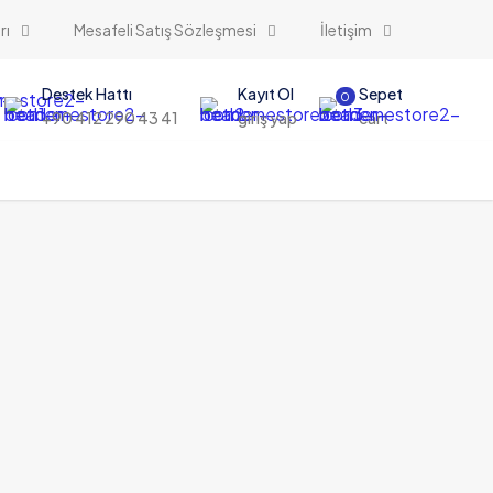
rı
Mesafeli Satış Sözleşmesi
İletişim
Destek Hattı
Kayıt Ol
Sepet
0
+90 412 290 43 41
giriş yap
cart