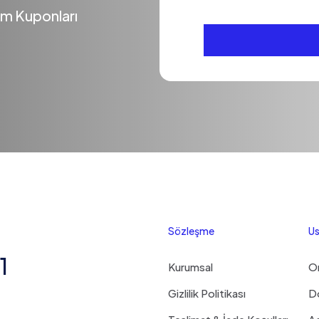
rim Kuponları
Sözleşme
Us
1
Kurumsal
O
Gizlilik Politikası
D