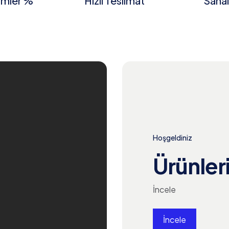
rimler %
Hızlı Teslimat
Sana
Hoşgeldiniz
Ürünleri
İncele
İncele