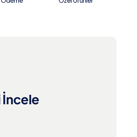
l Ödeme
Özel Ürünler
 İncele