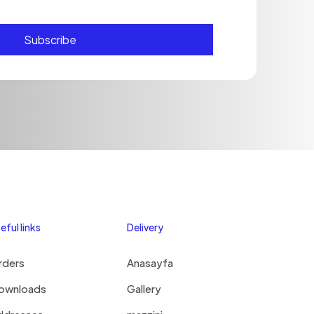
eful links
Delivery
rders
Anasayfa
ownloads
Gallery